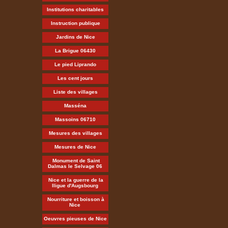
Institutions charitables
Instruction publique
Jardins de Nice
La Brigue 06430
Le pied Liprando
Les cent jours
Liste des villages
Masséna
Massoins 06710
Mesures des villages
Mesures de Nice
Monument de Saint
Dalmas le Selvage 06
Nice et la guerre de la
lligue d'Augsbourg
Nourriture et boisson à
Nice
Oeuvres pieuses de Nice