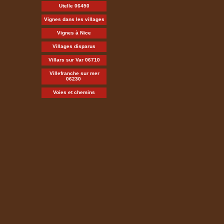
Utelle 06450
Vignes dans les villages
Vignes à Nice
Villages disparus
Villars sur Var 06710
Villefranche sur mer
06230
Voies et chemins