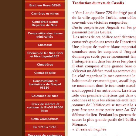
Traduction du texte de Casalis
Breil sur Roya 06540
« Vers l’an de Rome 729 fut érigé par 
Carrières et mines
de la ville appelée Turbia, nom défo
Cathédrale Sainte
souvenir des victoires remportées
Réparate de Nice
Ductu auspiciisque Augusti
sur les 
passaient par les Gaules.
Composition des tomes
Les ruines de cet édifice sont décrites
généralités
conservés quelques restes de l’inscripti
Chateaux
Une plaque de marbre blanc rapportait
soumises sous les auspices d ’Augus
Chemin de fer Nice Coni
dommages subis par ce monument fameux
et Nice Ligurie1857
l’interprétèrent dans les rêves les plus 
Cimetières
Il était composé d’une grande base c
s’élevait un édifice rond au sommet du
Climat de Nice
Le côté regardant la mer contenait le 
habitants de ces montagnes, assaillis p
Constructions et
Institutions de Sospel
ce monument dont le tour toute massiv
06380
mont opposé à un autre mont. La statue
zèle des premiers chrétiens qui dans 
Coutumes de Nice
colonnes et tous les éléments architec
Croix de marbre et
sommet de l’édifice où se trouvait la 
colonne de PieVII 06000
peut être une autre petite tour. Au X
Nice
défense du lieu. Pendant les guerres de
Cotta Giambattista
sauter la plus grande partie de l’édifice
Monaco.
De 1718 à 1740
« Il reste du trophée
Désastre de septembre