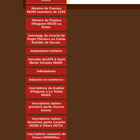
Histoire de Coaraze
06390 monnaies de 1325
Histoire du Trophee
d'Auguste 06320 La
Turbie
hommage du vicariat de
Puget Théniers au Comte
Amédée de Savoie
Implantation militaire
Incendie de1470 à Saint
Martin Vésubie 06450
Inféodations
Industrie et commerce
Inscriptions du trophée
d'Auguste à La Turbie
06320
Inscriptions latines
première partie Ascros
levens
Inscriptions latines
deuxième partie Lieuche
06260 à Villars 06710
I
nscriptions romaines de
Cimiez 06000Nice