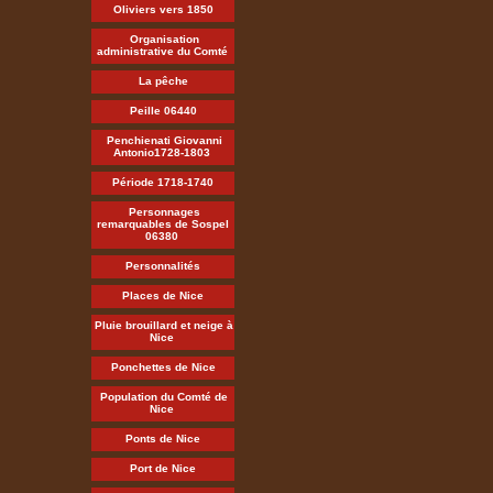
Oliviers vers 1850
Organisation
administrative du Comté
La pêche
Peille 06440
Penchienati Giovanni
Antonio1728-1803
Période 1718-1740
Personnages
remarquables de Sospel
06380
Personnalités
Places de Nice
Pluie brouillard et neige à
Nice
Ponchettes de Nice
Population du Comté de
Nice
Ponts de Nice
Port de Nice