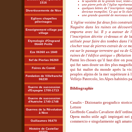
le squelette de la grande tour, reste
1516
une pierre près de l’église représent
quelques lettres de l’inscription ra
Divertissements de Nice
devictae trumpilini. Ce qui se lit cla
une grande quantité de morceaux de 
Eglises chapelles
pélerinages
L’église voisine fut deux fois constru
Naguère dans les ruines on découvri
Enseignement village par
emporta avec lui. Il y a autour d
village
l’inscription décrite ci-dessus et de 
utilisée pour faire des tombes dans l’é
Etymologie d'Ongrand
06440 Peille
clocher tout de pierres extrait de ce m
est sur le passage terrestre qui va de
Eze 06360 en 1840
ruines de l’édifice antique »
(Relation
Parmi les choses qu’il faut dire on po
fief de Pierlas 06260
qui fut sans doute un des plus magnifi
Foires du Comté
qui fut maître du monde après la vict
peuples alpins de la mer supérieure à l
Fondation de Villefranche
Vellejo Patercolo, les Alpes habitées p
06230
Guerre de succession
Bibliographie
d'Espagne 1700-1713
Guerre de succession
d'Autriche 1740-1748
Casalis - Dizionario geografico storic
Lettere
Guerres de la Révolution
Gioffredo Casalis Cavaliere dell’ordin
à Nice
Opera molto utile agli impiegati nei p
Guillaumes 06470
commercio e singolarmente agli amator
Histoire de Castellar
06500