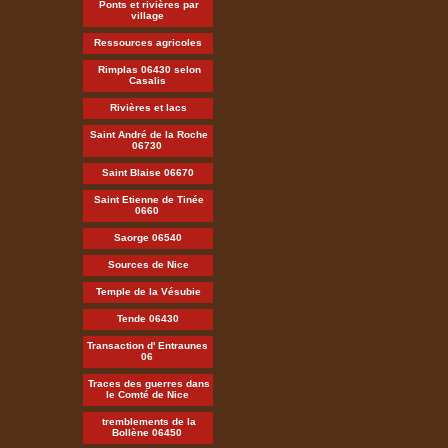
Ponts et rivières par
village
Ressources agricoles
Rimplas 06430 selon
Casalis
Rivières et lacs
Saint André de la Roche
06730
Saint Blaise 06670
Saint Etienne de Tinée
0660
Saorge 06540
Sources de Nice
Temple de la Vésubie
Tende 06430
Transaction d' Entraunes
06
Traces des guerres dans
le Comté de Nice
tremblements de la
Bollène 06450