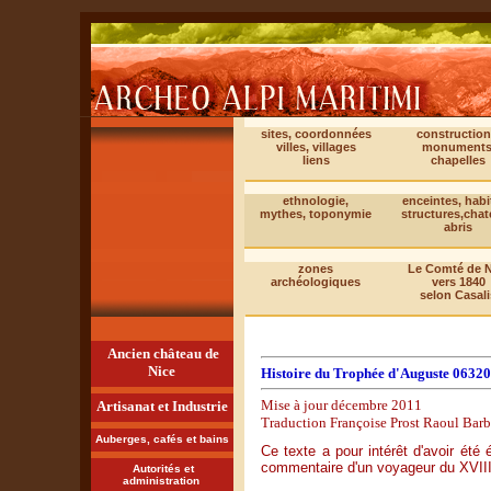
sites, coordonnées
construction
villes, villages
monuments
liens
chapelles
ethnologie,
enceintes, habi
mythes, toponymie
structures,cha
abris
zones
Le Comté de N
archéologiques
vers 1840
selon Casali
Ancien château de
Nice
Histoire du Trophée d'Auguste 06320
Mise à jour décembre 2011
Artisanat et Industrie
Traduction Françoise Prost Raoul Barb
Auberges, cafés et bains
Ce texte a pour intérêt d'avoir été
commentaire d'un voyageur du XVII
Autorités et
administration