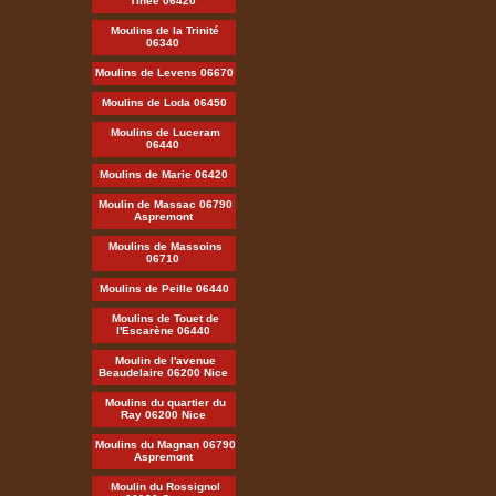
Tinée 06420
Moulins de la Trinité
06340
Moulins de Levens 06670
Moulins de Loda 06450
Moulins de Luceram
06440
Moulins de Marie 06420
Moulin de Massac 06790
Aspremont
Moulins de Massoins
06710
Moulins de Peille 06440
Moulins de Touet de
l'Escarène 06440
Moulin de l'avenue
Beaudelaire 06200 Nice
Moulins du quartier du
Ray 06200 Nice
Moulins du Magnan 06790
Aspremont
Moulin du Rossignol