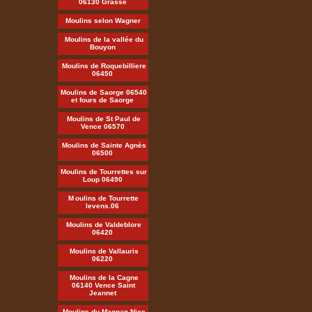
06130 Grasse
Moulins selon Wagner
Moulins de la vallée du
Bouyon
Moulins de Roquebilliere
06450
Moulins de Saorge 06540
et fours de Saorge
Moulins de St Paul de
Vence 06570
Moulins de Sainte Agnès
06500
Moulins de Tourrettes sur
Loup 06490
M
oulins de Tourrette
levens.06
Moulins de Valdeblore
06420
Moulins de Vallauris
06220
Moulins de la Cagne
06140 Vence Saint
Jeannet
Moulins du Magnan Nice