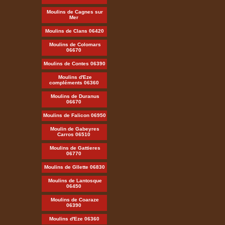
Moulins de Cagnes sur
Mer
Moulins de Clans 06420
Moulins de Colomars
06670
Moulins de Contes 06390
Moulins d'Eze
compléments 06360
Moulins de Duranus
06670
Moulins de Falicon 06950
Moulin de Gabeyres
Carros 06510
Moulins de Gattieres
06770
Moulins de Gllette 06830
Moulins de Lantosque
06450
Moulins de Coaraze
06390
Moulins d'Eze 06360