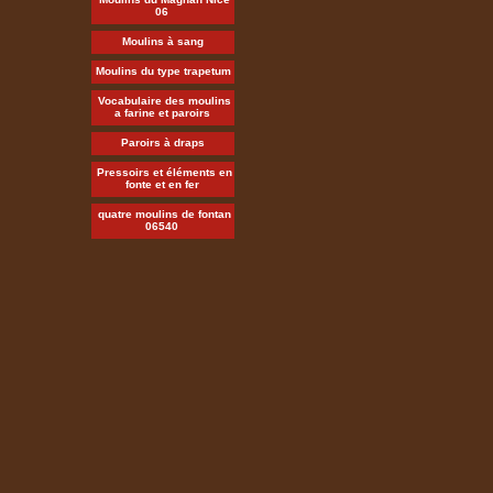
06
Moulins à sang
Moulins du type trapetum
Vocabulaire des moulins
a farine et paroirs
Paroirs à draps
Pressoirs et éléments en
fonte et en fer
quatre moulins de fontan
06540