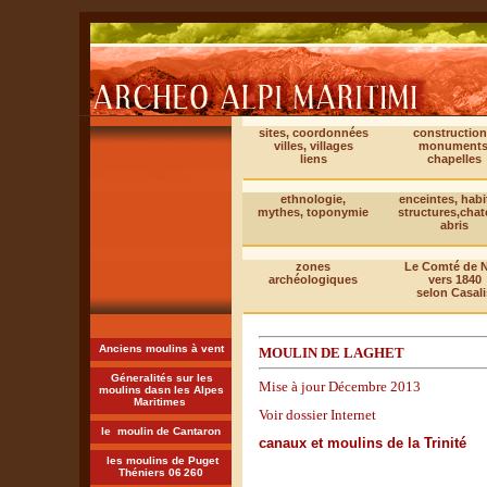
sites, coordonnées
construction
villes, villages
monuments
liens
chapelles
ethnologie,
enceintes, habi
mythes, toponymie
structures,cha
abris
zones
Le Comté de N
archéologiques
vers 1840
selon Casali
Anciens moulins à vent
MOULIN DE LAGHET
Géneralités sur les
Mise à jour Décembre 2013
moulins dasn les Alpes
Maritimes
Voir dossier Internet
le moulin de Cantaron
canaux et moulins de la Trinité
les moulins de Puget
Théniers 06
260