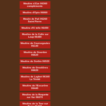
Moulins d Eze 06360
compléments
Moulins d'Opio 06860
Moulin de Pali 06260
Saint Pierre
Moulins d'U
telle 06450
Moulins de la Colle sur
Loup 06480
Moulins de Coursegoules
06140
Moulins de Gourdon
06620
Moulins de Gorbio 06920
Moulins de Greolières
06620
Moulins de Laghet 06340
La Trinité
Moulins de l'Escarène
06440
Moulins de la Roquette
sur Var 06670
Moulins de la Tour sur