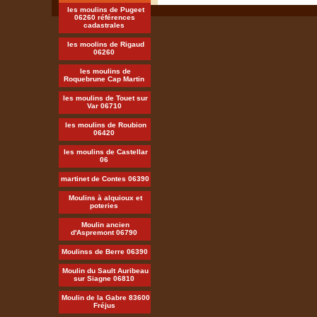
les moulins de Pugeet
06260 références
cadastrales
les moolins de Rigaud
06260
les moulins de
Roquebrune Cap Martin
les moulins de Touet sur
Var 06710
les moulins de Roubion
06420
les moulins de Castellar
06
martinet de Contes 06390
Moulins à alquioux et
poteries
Moulin ancien
d'Aspremont 06790
Moulinss de Berre 06390
Moulin du Sault Auribeau
sur Siagne 06810
Moulin de la Gabre 83600
Fréjus