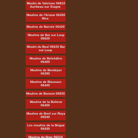
Moulin de Valcluse 06810
Auribeau sur Siagne
Moulins de l'Ariane 06300
Nice
Moulins de Bairols 06420
Moulins de Bar sur Loup
06620
Moulin du Beal 06620 Bar
sur Loup
Moulins de Belvédère
06450
Moulins de Bendejun
06390
Moulins de Blausasc
06440
Moulins de Bonson 06830
Moulins de la Bollene
06450
Moulins de Breil sur Roya
06540
Les moulins de la Brigue
06430
Moulins du Broc 06510