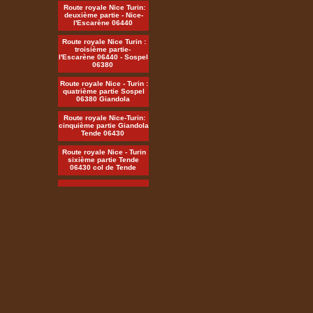
Route royale Nice Turin:
deuxième partie - Nice-
l'Escarène 06440
Route royale Nice Turin :
troisième partie-
l'Escarène 06440 - Sospel
06380
Route royale Nice - Turin :
quatrième partie Sospel
06380 Giandola
Route royale Nice-Turin:
cinquième partie Giandola
Tende 06430
Route royale Nice - Turin
sixième partie Tende
06430 col de Tende