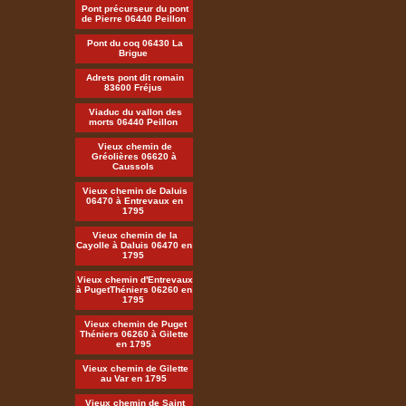
Pont précurseur du pont
de Pierre 06440 Peillon
Pont du coq 06430 La
Brigue
Adrets pont dit romain
83600 Fréjus
Viaduc du vallon des
morts 06440 Peillon
Vieux chemin de
Gréolières 06620 à
Caussols
Vieux chemin de Daluis
06470 à Entrevaux en
1795
Vieux chemin de la
Cayolle à Daluis 06470 en
1795
Vieux chemin d'Entrevaux
à PugetThéniers 06260 en
1795
Vieux chemin de Puget
Théniers 06260 à Gilette
en 1795
Vieux chemin de Gilette
au Var en 1795
Vieux chemin de Saint