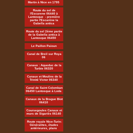
Martin à Nice en 1795
Route du sel de
l'Escarene 06440 à
Lantosque - première
partie l'Escarène la
Gabella antica
Route du sel 2ème partie
de la Gabella antica à
Lantosque 06450
Le Paillon Paioun
Canal de Breil sur Roya
06
Canaux : Aqueduc de la
Turbie 06320
Canaux et Moulins de la
Trinité Victor 06340
Canal de Saint Colomban
06450 Lantosque à Loda
Canaux de la Brague Biot
06410
Coursegoules Canaux et
murs de Sigariès 06140
Route royale Nice-Turin:
Généralites, études
antérieures, plans