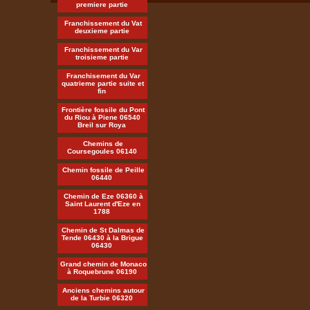
premiere partie
Franchissement du Vat
deuxieme partie
Franchissement du Var
troisieme partie
Franchisement du Var
quatrieme partie suite et
fin
Frontière fossile du Pont
du Riou à Piene 06540
Breil sur Roya
Chemins de
Coursegoules 06140
Chemin fossile de Peille
06440
Chemin de Eze 06360 à
Saint Laurent d'Eze en
1788
Chemin de St Dalmas de
Tende 06430 à la Brigue
06430
Grand chemin de Monaco
à Roquebrune 06190
Anciens chemins autour
de la Turbie 06320