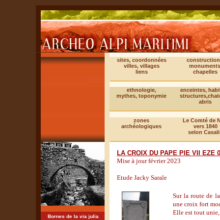
sites, coordonnées
construction
villes, villages
monuments
liens
chapelles
ethnologie,
enceintes, habi
mythes, toponymie
structures,cha
abris
zones
Le Comté de N
archéologiques
vers 1840
selon Casali
LA CROIX DU PAPE PIE VII EZE 
Mise à jour février 2023
Etude Jacky Sarale
Sur la route de l
une croix fort mod
Elle est tout unie
Bornes de la via julia