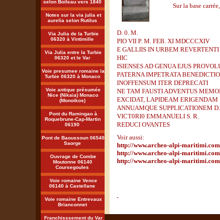
selon Boileau vers 1840
Sur la base carrée
Notes sur la via julia et
aurelia selon Rutilus
D. 0. M.
Via Julia de la Turbie
06320 à Vintimille
PIO VII P. M. FEB. XI MDCCCXIV
E GALLIIS IN URBEM REVERTENTI
Via Julia entre la Turbie
HIC
06320 et le Var
ISIENSES AD GENUA EJUS PROVOL
Voie presumee romaine la
PATERNA IMPETRATA BENEDICTI
Turbie 06320 à Monaco
INOFFENSUM ITER DEPRECATI
Voie antique présumée
NE TAM FAUSTI ADVENTUS MEMOR
Nice (Nikaia) Monaco
EXCIDAT, LAPIDEAM ERIGENDAM
(Monoikos)
ANNUAMQUE SUPPLICATIONEM D. 
Pont du Ramingao à
VICT0RI0 EMMANUELI S. R.
Roquebrune-Cap-Martin
REDUCI OVANTES
06190
Voir aussi:
Pont de Baoussoun 06540
Saorge
http://www.archeo-alpi-maritimi.com
http://www.archeo-alpi-maritimi.co
Ouvrage de Combe
http://www.archeo-alpi-maritimi.co
Moutonne 06140
Coursegoules
Voie romaine Vence
06140 à Castellane
Voie romaine Entrevaux
Brianconnet
Franchisssement du Var